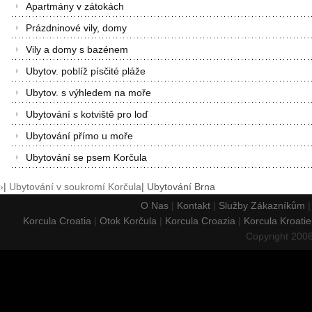
Apartmány v zátokách
Prázdninové vily, domy
Vily a domy s bazénem
Ubytov. poblíž písčité pláže
Ubytov. s výhledem na moře
Ubytování s kotviště pro loď
Ubytování přímo u moře
Ubytování se psem Korčula
›
|
Ubytování v soukromí Korčula
|
Ubytování Brna
O Nas
|
Kontakt
|
Služby Zákazníkům
Korcula Croatia
|
Otok Korčula
|
Korcula Croazia
|
Korcula Kroatie
Copyright 200