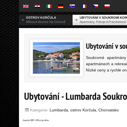
OSTROV KORČULA
UBYTOVÁNÍ V SOUKROMÍ KO
Města A Vesnice Na Ostrově
Apartmány, Pokoje A Prázdninov
Ubytování v so
Soukromé apartmány 
apartmánech a rekreač
Nízké ceny a rychlé on
Ubytování - Lumbarda Soukro
Kategorie:
Lumbarda, ostrov Korčula, Chorvatsko
Joomla SEF URLs by Artio