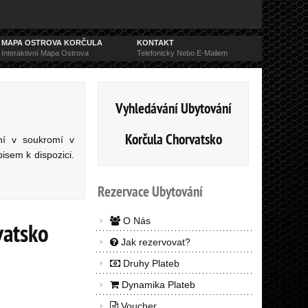
MAPA OSTROVA KORČULA
KONTAKT
Interaktivní Mapa Ostrova
Telefonicky Nebo E-Mailem
Vyhledávání Ubytování
Korčula Chorvatsko
ní v soukromí v
sem k dispozici.
Rezervace
Ubytování
O Nás
vatsko
Jak rezervovat?
Druhy Plateb
Dynamika Plateb
Voucher