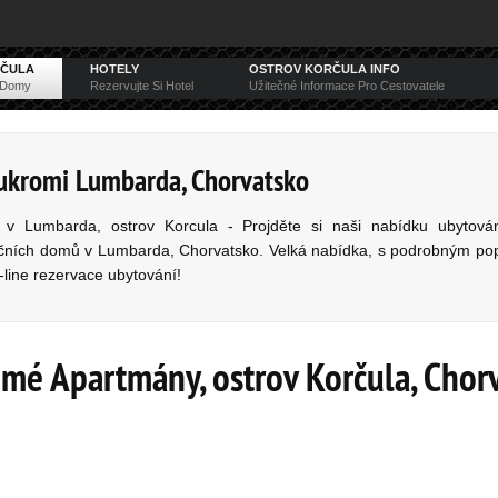
RČULA
HOTELY
OSTROV KORČULA INFO
é Domy
Rezervujte Si Hotel
Užitečné Informace Pro Cestovatele
ukromi Lumbarda, Chorvatsko
v Lumbarda, ostrov Korcula - Projděte si naši nabídku ubytová
ních domů v Lumbarda, Chorvatsko. Velká nabídka, s podrobným popi
-line rezervace ubytování!
mé Apartmány, ostrov Korčula, Chor