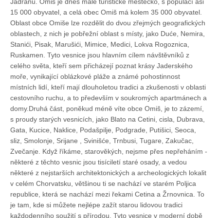
Jadranu. Omiš je dnes malé turistické městečko, s populací asi
15 000 obyvatel, a celá obec Omiš má kolem 35 000 obyvatel.
Oblast obce Omiše lze rozdělit do dvou zřejmých geografických
oblastech, z nich je pobřežní oblast s místy, jako Duće, Nemira,
Stanići, Pisak, Marušići, Mimice, Medici, Lokva Rogoznica,
Ruskamen. Tyto vesnice jsou hlavním cílem návštěvníků z
celého světa, kteří sem přicházejí poznat krásy Jaderského
moře, vynikající oblázkové pláže a známé pohostinnost
místních lidí, kteří mají dlouholetou tradici a zkušenosti v oblasti
cestovního ruchu, a to především v soukromých apartmánech a
domy.Druhá část, poněkud méně víte obce Omiš, je to zázemí,
s proudy starých vesnicích, jako Blato na Cetini, cisla, Dubrava,
Gata, Kucice, Naklice, Podašpilje, Podgrade, Putišici, Seoca,
sliz, Smolonje, Srijane , Svinišće, Trnbusi, Tugare, Zakučac,
Zvečanje. Když říkáme, starověkých, nejsme přes nepřeháním -
některé z těchto vesnic jsou tisíciletí staré osady, a vedou
některé z nejstarších architektonických a archeologických lokalit
v celém Chorvatsku, většinou ti se nachází ve starém Poljica
republice, která se nachází mezi řekami Cetina a Žrnovnica. To
je tam, kde si můžete nejlépe zažít starou lidovou tradici
každodenního soužití s ​​přírodou. Tyto vesnice v moderní době