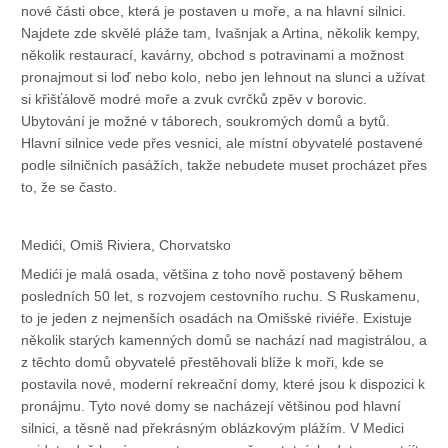
nové části obce, která je postaven u moře, a na hlavní silnici.
Najdete zde skvělé pláže tam, Ivašnjak a Artina, několik kempy,
několik restaurací, kavárny, obchod s potravinami a možnost
pronajmout si loď nebo kolo, nebo jen lehnout na slunci a užívat
si křišťálově modré moře a zvuk cvrčků zpěv v borovic.
Ubytování je možné v táborech, soukromých domů a bytů.
Hlavní silnice vede přes vesnici, ale místní obyvatelé postavené
podle silničních pasážích, takže nebudete muset procházet přes
to, že se často.
Medići, Omiš Riviera, Chorvatsko
Medići je malá osada, většina z toho nově postavený během
posledních 50 let, s rozvojem cestovního ruchu. S Ruskamenu,
to je jeden z nejmenších osadách na Omišské riviéře. Existuje
několik starých kamenných domů se nachází nad magistrálou, a
z těchto domů obyvatelé přestěhovali blíže k moři, kde se
postavila nové, moderní rekreační domy, které jsou k dispozici k
pronájmu. Tyto nové domy se nacházejí většinou pod hlavní
silnici, a těsně nad překrásným oblázkovým plážím. V Medici