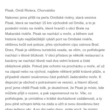
Pisak, Omiš Riviera, Chorvatsko
Nakonec jsme přišli na perlu Omišské riviéry, stará vesnice
Pisak, která se nachází 15 km východně od Omiše, a to je
poslední místo na riviéře, které hraničí s obcí Brele na
Makarské riviéře. Pisak se nachází u moře, a během své
historie bylo nejdůležitější rybáři port na Omišské riviéře,
většinou kvůli své poloze, přes východním cípu ostrova Brač.
Dnes, Pisak je většinou turistická osada, se vším, co potřebujete
nachází v těsné blízkosti. V obci přístavu je několik restaurací a
kavárny se nachází těsně nad dva velmi krásné a čisté
oblázkové pláže. Pokud jste ochotni na procházku u moře, ať už
na západ nebo na východ, najdete některé ještě krásné pláže, a
případně vlastní soukromou část pobřeží Jaderského moře. K
dispozici je obchod s potravinami ve vesnici, a hlavní důvod,
proč jsme chtěli Pisak tolik, je skutečnost, že Pisak je místo, kde
můžete přijít s vozem, a pak zapomenout na to. Vše, co
potřebujete, je umístěna v krátké docházkové vzdálenosti, a ty
jsou plně schopni lehla na záda a užít si svou dovolenou bez
obav jedinou věc. A po dni nebo dvou, máte pocit, že místní