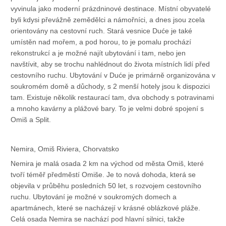
vyvinula jako moderní prázdninové destinace. Místní obyvatelé
byli kdysi převážně zemědělci a námořníci, a dnes jsou zcela
orientovány na cestovní ruch. Stará vesnice Duće je také
umístěn nad mořem, a pod horou, to je pomalu prochází
rekonstrukcí a je možné najít ubytování i tam, nebo jen
navštívit, aby se trochu nahlédnout do života místních lidí před
cestovního ruchu. Ubytování v Duće je primárně organizována v
soukromém domě a důchody, s 2 menší hotely jsou k dispozici
tam. Existuje několik restaurací tam, dva obchody s potravinami
a mnoho kavárny a plážové bary. To je velmi dobré spojení s
Omiš a Split.
Nemira, Omiš Riviera, Chorvatsko
Nemira je malá osada 2 km na východ od města Omiš, které
tvoří téměř předměstí Omiše. Je to nová dohoda, která se
objevila v průběhu posledních 50 let, s rozvojem cestovního
ruchu. Ubytování je možné v soukromých domech a
apartmánech, které se nacházejí v krásné oblázkové pláže.
Celá osada Nemira se nachází pod hlavní silnici, takže