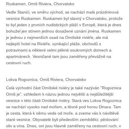
Ruskamen, Omiš Riviera, Chorvatsko
Vedle Stanići, ve směru východ, se nachází malá prázdninová
vesnice Ruskamen. Ruskamen byl slavný v Chorvatsku, protože
to byl jeden z prvních nudistických pláží v Evropě, která je dnes
bohužel jen stínem jednou dosažené uznání jména. Ruskamen
je jednou z nejmenších osad na Omišské riviéře, ale má
nejlepší hotel na Riviéře, vynikající pláže, obchodů s
potravinami a některé velmi pěkné soukromých domech a
apartmánech. Vesničané tam jsou zaměřeny převážně na
cestovní ruch.
Lokva Rogoznica, Omiš Riviera, Chorvatsko
Celá východní část Omišské riviéry je také nazýván "Rogoznica
Omiš je", vzhledem k názvu jednou největší a nejdůležitější
vesnice v této části Omišské riviéry. Stará ves Lokva Rogoznica
se nachází vysoko nad mořem, a těsně pod horou Dinara. Tam
je cesta, která k němu vede od moře, a zveme vás k návštěvě
staré vesnice. Obyvatelé byli především zemědělci, pěstování
oliv a vína. Dnes, oni jsou hlavně zaměřeny na cestovní ruch, v