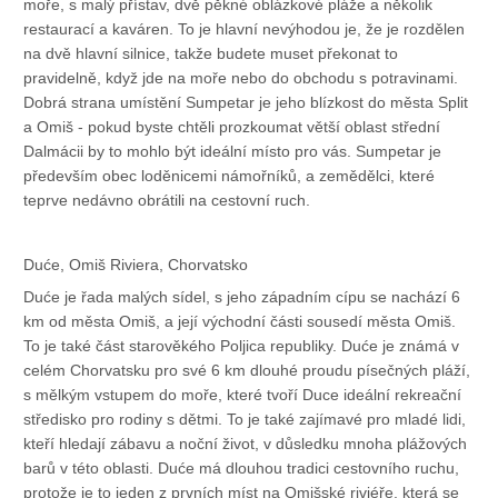
moře, s malý přístav, dvě pěkné oblázkové pláže a několik
restaurací a kaváren. To je hlavní nevýhodou je, že je rozdělen
na dvě hlavní silnice, takže budete muset překonat to
pravidelně, když jde na moře nebo do obchodu s potravinami.
Dobrá strana umístění Sumpetar je jeho blízkost do města Split
a Omiš - pokud byste chtěli prozkoumat větší oblast střední
Dalmácii by to mohlo být ideální místo pro vás. Sumpetar je
především obec loděnicemi námořníků, a zemědělci, které
teprve nedávno obrátili na cestovní ruch.
Duće, Omiš Riviera, Chorvatsko
Duće je řada malých sídel, s jeho západním cípu se nachází 6
km od města Omiš, a její východní části sousedí města Omiš.
To je také část starověkého Poljica republiky. Duće je známá v
celém Chorvatsku pro své 6 km dlouhé proudu písečných pláží,
s mělkým vstupem do moře, které tvoří Duce ideální rekreační
středisko pro rodiny s dětmi. To je také zajímavé pro mladé lidi,
kteří hledají zábavu a noční život, v důsledku mnoha plážových
barů v této oblasti. Duće má dlouhou tradici cestovního ruchu,
protože je to jeden z prvních míst na Omišské riviéře, která se