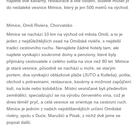
najdete dvě kavárny, restaurace a vše ostatní, budete muset jít
do nedaleké vesnice Mimice, který je jen 500 metrů na východ.
Mimice, Omiš Riviera, Chorvatsko
Mimice se nachází 10 km na východ od města Omiš, a to je
jeden z nejdůležitějších osad na Omišské riviéře, s nejdelší
tradicí cestovního ruchu. Nenajdete žádné hotely tam, ale
najdete vynikající soukromé domy a penziony, které byly
přijímány cestovatele z celého světa na více než 80 let. Mimice
je stará vesnice, původně se nachází u moře, se starým
portem, dva vynikající oblázkové pláže (JUTO a Kutleša), pošta,
obchod s potravinami, restaurace, kavárny a možnost zapůjčení
lodí, na kole nebo koloběžce. Místní vesničané byli především
zemědělci, specializující se na výrobu červeného vína, což je
dnes téměř pryč, a celá vesnice se orientuje na cestovní ruch.
Mimice je jedním z našich nejoblíbenějších určení Omišské
riviéry, spolu s Duće, Marušići a Pisak, z nichž dvě jsme se
popsat další.