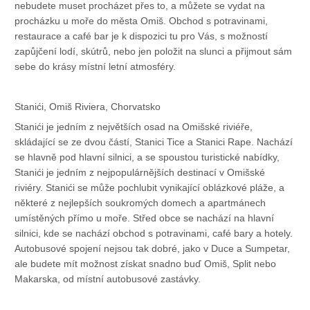
nebudete muset procházet přes to, a můžete se vydat na
procházku u moře do města Omiš. Obchod s potravinami,
restaurace a café bar je k dispozici tu pro Vás, s možností
zapůjčení lodí, skútrů, nebo jen položit na slunci a přijmout sám
sebe do krásy místní letní atmosféry.
Stanići, Omiš Riviera, Chorvatsko
Stanići je jedním z největších osad na Omišské riviéře,
skládající se ze dvou částí, Stanici Tice a Stanici Rape. Nachází
se hlavně pod hlavní silnici, a se spoustou turistické nabídky,
Stanići je jedním z nejpopulárnějších destinací v Omišské
riviéry. Stanići se může pochlubit vynikající oblázkové pláže, a
některé z nejlepších soukromých domech a apartmánech
umístěných přímo u moře. Střed obce se nachází na hlavní
silnici, kde se nachází obchod s potravinami, café bary a hotely.
Autobusové spojení nejsou tak dobré, jako v Duce a Sumpetar,
ale budete mít možnost získat snadno buď Omiš, Split nebo
Makarska, od místní autobusové zastávky.