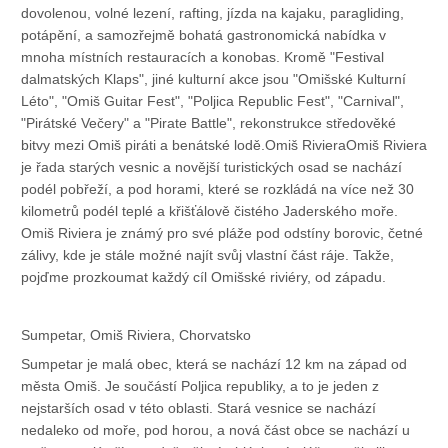
dovolenou, volné lezení, rafting, jízda na kajaku, paragliding,
potápění, a samozřejmě bohatá gastronomická nabídka v
mnoha místních restauracích a konobas. Kromě "Festival
dalmatských Klaps", jiné kulturní akce jsou "Omišské Kulturní
Léto", "Omiš Guitar Fest", "Poljica Republic Fest", "Carnival",
"Pirátské Večery" a "Pirate Battle", rekonstrukce středověké
bitvy mezi Omiš piráti a benátské lodě.Omiš RivieraOmiš Riviera
je řada starých vesnic a novější turistických osad se nachází
podél pobřeží, a pod horami, které se rozkládá na více než 30
kilometrů podél teplé a křišťálově čistého Jaderského moře.
Omiš Riviera je známý pro své pláže pod odstíny borovic, četné
zálivy, kde je stále možné najít svůj vlastní část ráje. Takže,
pojďme prozkoumat každý cíl Omišské riviéry, od západu.
Sumpetar, Omiš Riviera, Chorvatsko
Sumpetar je malá obec, která se nachází 12 km na západ od
města Omiš. Je součástí Poljica republiky, a to je jeden z
nejstarších osad v této oblasti. Stará vesnice se nachází
nedaleko od moře, pod horou, a nová část obce se nachází u