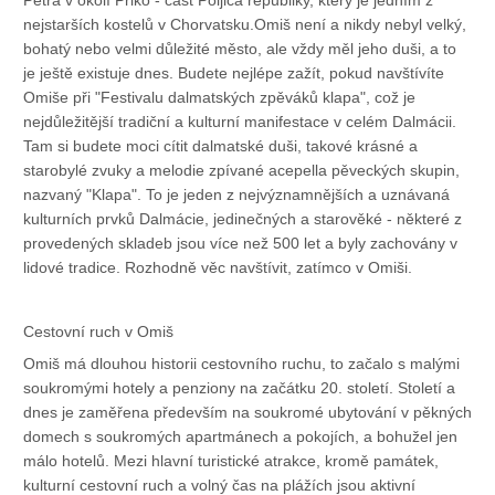
Petra v okolí Priko - část Poljica republiky, který je jedním z
nejstarších kostelů v Chorvatsku.Omiš není a nikdy nebyl velký,
bohatý nebo velmi důležité město, ale vždy měl jeho duši, a to
je ještě existuje dnes. Budete nejlépe zažít, pokud navštívíte
Omiše při "Festivalu dalmatských zpěváků klapa", což je
nejdůležitější tradiční a kulturní manifestace v celém Dalmácii.
Tam si budete moci cítit dalmatské duši, takové krásné a
starobylé zvuky a melodie zpívané acepella pěveckých skupin,
nazvaný "Klapa". To je jeden z nejvýznamnějších a uznávaná
kulturních prvků Dalmácie, jedinečných a starověké - některé z
provedených skladeb jsou více než 500 let a byly zachovány v
lidové tradice. Rozhodně věc navštívit, zatímco v Omiši.
Cestovní ruch v Omiš
Omiš má dlouhou historii cestovního ruchu, to začalo s malými
soukromými hotely a penziony na začátku 20. století. Století a
dnes je zaměřena především na soukromé ubytování v pěkných
domech s soukromých apartmánech a pokojích, a bohužel jen
málo hotelů. Mezi hlavní turistické atrakce, kromě památek,
kulturní cestovní ruch a volný čas na plážích jsou aktivní