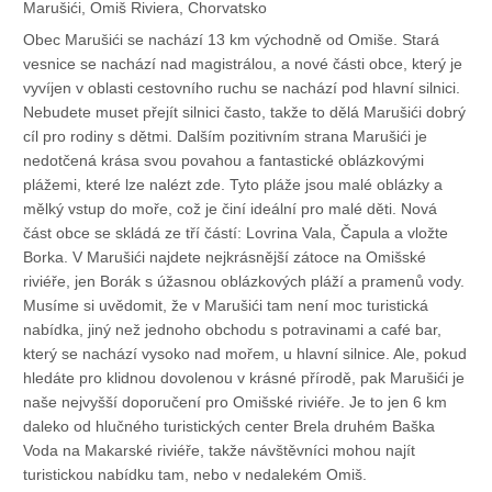
Marušići, Omiš Riviera, Chorvatsko
Obec Marušići se nachází 13 km východně od Omiše. Stará
vesnice se nachází nad magistrálou, a nové části obce, který je
vyvíjen v oblasti cestovního ruchu se nachází pod hlavní silnici.
Nebudete muset přejít silnici často, takže to dělá Marušići dobrý
cíl pro rodiny s dětmi. Dalším pozitivním strana Marušići je
nedotčená krása svou povahou a fantastické oblázkovými
plážemi, které lze nalézt zde. Tyto pláže jsou malé oblázky a
mělký vstup do moře, což je činí ideální pro malé děti. Nová
část obce se skládá ze tří částí: Lovrina Vala, Čapula a vložte
Borka. V Marušići najdete nejkrásnější zátoce na Omišské
riviéře, jen Borák s úžasnou oblázkových pláží a pramenů vody.
Musíme si uvědomit, že v Marušići tam není moc turistická
nabídka, jiný než jednoho obchodu s potravinami a café bar,
který se nachází vysoko nad mořem, u hlavní silnice. Ale, pokud
hledáte pro klidnou dovolenou v krásné přírodě, pak Marušići je
naše nejvyšší doporučení pro Omišské riviéře. Je to jen 6 km
daleko od hlučného turistických center Brela druhém Baška
Voda na Makarské riviéře, takže návštěvníci mohou najít
turistickou nabídku tam, nebo v nedalekém Omiš.