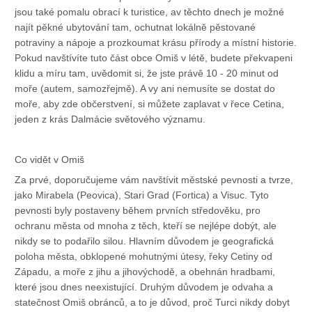
jsou také pomalu obrací k turistice, av těchto dnech je možné
najít pěkné ubytování tam, ochutnat lokálně pěstované
potraviny a nápoje a prozkoumat krásu přírody a místní historie.
Pokud navštívíte tuto část obce Omiš v létě, budete překvapeni
klidu a míru tam, uvědomit si, že jste právě 10 - 20 minut od
moře (autem, samozřejmě). A vy ani nemusíte se dostat do
moře, aby zde občerstvení, si můžete zaplavat v řece Cetina,
jeden z krás Dalmácie světového významu.
Co vidět v Omiš
Za prvé, doporučujeme vám navštívit městské pevnosti a tvrze,
jako Mirabela (Peovica), Stari Grad (Fortica) a Visuc. Tyto
pevnosti byly postaveny během prvních středověku, pro
ochranu města od mnoha z těch, kteří se nejlépe dobýt, ale
nikdy se to podařilo silou. Hlavním důvodem je geografická
poloha města, obklopené mohutnými útesy, řeky Cetiny od
Západu, a moře z jihu a jihovýchodě, a obehnán hradbami,
které jsou dnes neexistující. Druhým důvodem je odvaha a
statečnost Omiš obránců, a to je důvod, proč Turci nikdy dobyt