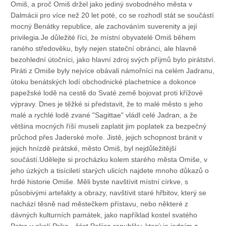
Omiš, a proč Omiš držel jako jediný svobodného města v
Dalmácii pro více než 20 let poté, co se rozhodl stát se součástí
mocný Benátky republice, ale zachováním suverenity a její
privilegia.Je důležité říci, že místní obyvatelé Omiš během
raného středověku, byly nejen stateční obránci, ale hlavně
bezohlední útočníci, jako hlavní zdroj svých příjmů bylo pirátství.
Piráti z Omiše byly nejvíce obávali námořníci na celém Jadranu,
útoku benátských lodí obchodnické plachetnice a dokonce
papežské lodě na cestě do Svaté země bojovat proti křížové
výpravy. Dnes je těžké si představit, že to malé město s jeho
malé a rychlé lodě zvané "Sagittae" vládl celé Jadran, a že
většina mocných říší museli zaplatit jim poplatek za bezpečný
průchod přes Jaderské moře. Jistě, jejich schopnost bránit v
jejich hnízdě pirátské, město Omiš, byl nejdůležitější
součástí.Udělejte si procházku kolem starého města Omiše, v
jeho úzkých a tisíciletí starých ulicích najdete mnoho důkazů o
hrdé historie Omiše. Měli byste navštívit místní církve, s
působivými artefakty a obrazy, navštívit staré hřbitov, který se
nachází těsně nad městečkem přístavu, nebo některé z
dávných kulturních památek, jako například kostel svatého