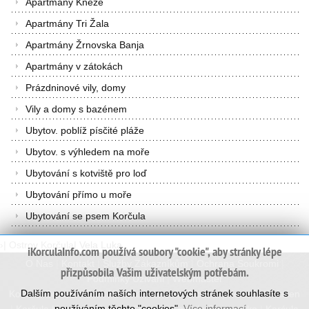
Apartmány Kneže
Apartmány Tri Žala
Apartmány Žrnovska Banja
Apartmány v zátokách
Prázdninové vily, domy
Vily a domy s bazénem
Ubytov. poblíž písčité pláže
Ubytov. s výhledem na moře
Ubytování s kotviště pro loď
Ubytování přímo u moře
Ubytování se psem Korčula
›
|
Ostrov Korčula
|
Vela Luka
iKorculaInfo.com používá soubory "cookie", aby stránky lépe
O Nas
|
Kontakt
|
Služby Zákazníkům
|
Ochrana Soukromi
|
přizpůsobila Vašim uživatelským potřebám.
Podminky Uzivani
|
Webmaster
Dalším používáním naších internetových stránek souhlasíte s
Korcula Croatia
|
Otok Korčula
|
Korcula Croazia
|
Korcula Kroatien
používáním těchto "cookies".
Více informací...