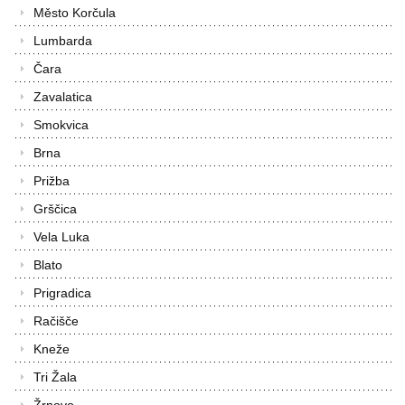
Město Korčula
Lumbarda
Čara
Zavalatica
Smokvica
Brna
Prižba
Grščica
Vela Luka
Blato
Prigradica
Račišče
Kneže
Tri Žala