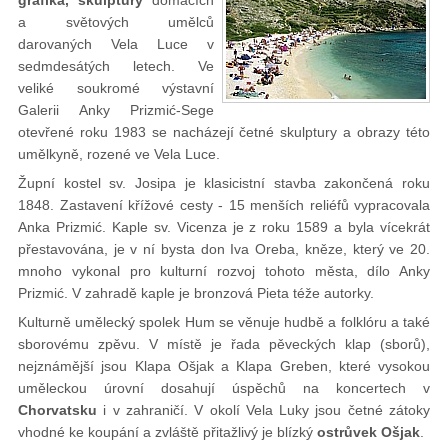
grafika, skulptury
domácích
a světových umělců
darovaných Vela Luce v
sedmdesátých letech. Ve
veliké soukromé výstavní
Galerii Anky Prizmić-Sege
otevřené roku 1983 se nacházejí četné skulptury a obrazy této
umělkyně, rozené ve Vela Luce.
Župní kostel sv. Josipa je klasicistní stavba zakončená roku
1848. Zastavení křížové cesty - 15 menších reliéfů vypracovala
Anka Prizmić. Kaple sv. Vicenza je z roku 1589 a byla vícekrát
přestavována, je v ní bysta don Iva Oreba, kněze, který ve 20.
mnoho vykonal pro kulturní rozvoj tohoto města, dílo Anky
Prizmić. V zahradě kaple je bronzová Pieta téže autorky.
Kulturně umělecký spolek Hum se věnuje hudbě a folklóru a také
sborovému zpěvu. V místě je řada pěveckých klap (sborů),
nejznámější jsou Klapa Ošjak a Klapa Greben, které vysokou
uměleckou úrovní dosahují úspěchů na koncertech v
Chorvatsku
i v zahraničí. V okolí Vela Luky jsou četné zátoky
vhodné ke koupání a zvláště přitažlivý je blízký
ostrůvek Ošjak
.