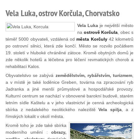
Vela Luka, ostrov Korčula, Chorvatsko
Vela Luka
je největší město
na
ostrově Korčula
, obec s
téměř 5000 obyvateli, vzdálená od
města Korčuly
42 kilometrů
po ostrovní silnici, která zde končí. Město se rozvilo počátkem
19. století v hluboké chráněné zátoce. Kromě obytných domů je
zde několik hotelů a léčebna pro léčení revmatických chorob a
rehabilitaci Kalos.
Obyvatelstvo se zabývá
zemědělstvím, rybářstvím, turizmem
,
a v místě je také loděnice Greben, továrna na zpracování ryb
Jadranka a jiné menší průmyslové a hospodářské provozy.
Kulturní centrum se nachází v obnovené barokní budově, starém
letním sídle Kaštelu a v jeho vlastnictví je cenná archeologická
sbírka z nedalekého neolitického naleziště
Vela spilja
, a z
římských lokalit v okolí města.
Kromě toho je zde také sbírka
moderního umění :
obrazy,