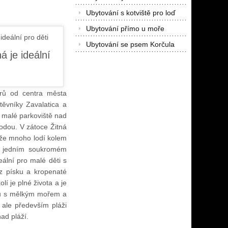
Ubytování s kotviště pro loď
Ubytování přímo u moře
Ubytování se psem Korčula
trů od centra města
těvníky Zavalatica a
e malé parkoviště nad
rodou. V zátoce Žitná
kže mnoho lodí kolem
ým jedním soukromém
eální pro malé děti s
z písku a kropenaté
 je plné života a je
lu s mělkým mořem a
 ale především pláži
ad pláží.