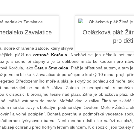
ká, dobře chráněné zátoce, který skrývá
čtějších pláží na
ostrově Korčula
. Nachází se jen několik set me
láž je snadno přístupný a je to oblíbené místo ke koupání pro návš
rově Korčula, jako
Čara
a
Smokvica
. Pláž je přístupná autem, a tam j
láž je velmi blízko k Zavalatice doporučujeme krátký 10 minut projít pří
vegetací Středozemního moře a pláž je skrytý od pohledu od moře, ta
ot nacházející se na dně zálivu. Zatoka je neobydlená, s pouh
 k dispozici k pronájmu těsně nad pláží. Žitná je oblázková pláž, id
uhé, mělké vstupem do moře. Mořské dno v zálivu Žitná se skládá 
stem mořské trávy, s bohatým podmořským životem. Moře v Žitná a okolí
hlování a volné potápění. Bohatá povrchu a podmořské vegetace spo
t nádhernou tyrkysovou barvu. Není mnoho odstín lze nalézt na pláži,
 nabízejí ochranu před horkým letním sluncem. K dispozici jsou toalety n