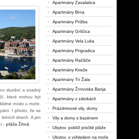
Apartmány Zavalatica
Apartmány Brna
Apartmány Prižba
Apartmány Grščica
Apartmány Vela Luka
Apartmány Prigradica
Apartmány Račišče
Apartmány Kneže
Apartmány Tri Žala
Apartmány Žrnovska Banja
pro slunění a snadný
ží, které mohou být
Apartmány v zátokách
 klidné místo u moře.
Prázdninové vily, domy
pání. I přesto, že se
 letních dnech. A jen
Vily a domy s bazénem
í -
pláža Žitná
.
Ubytov. poblíž písčité pláže
Ubytov. s výhledem na moře