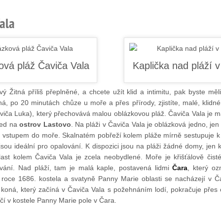
ala
ový Žitná příliš přeplněné, a chcete užít klid a intimitu, pak byste mě
ná, po 20 minutách chůze u moře a přes přírody, zjistíte, malé, klidn
iča Luka), který přechovává malou oblázkovou pláž. Čaviča Vala je ma
led na
ostrov Lastovo
. Na pláži v Čaviča Vala je oblázková jedno, jen
vstupem do moře. Skalnatém pobřeží kolem pláže mírně sestupuje k m
jsou ideální pro opalování. K dispozici jsou na pláži žádné domy, jen k
ast kolem Čaviča Vala je zcela neobydlené. Moře je křišťálově čisté 
ování. Nad pláží, tam je malá kaple, postavená lidmi
Čara
, který oz
roce 1686. kostela a svatyně Panny Marie oblasti se nacházejí v Č
koná, který začíná v Čaviča Vala s požehnáním lodí, pokračuje přes o
čí v kostele Panny Marie pole v Čara.