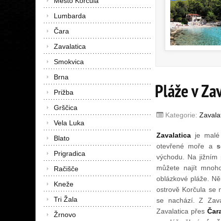
Město Korčula
Lumbarda
Čara
Zavalatica
Smokvica
Brna
Pláže v Za
Prižba
Grščica
Kategorie:
Zavala
Vela Luka
Zavalatica
je malé 
Blato
otevřené moře a
s
Prigradica
východu. Na jižním 
můžete najít mnoho
Račišče
oblázkové pláže. Něk
Kneže
ostrově Korčula se 
Tri Žala
se nachází. Z Zava
Zavalatica přes
Čar
Žrnovo