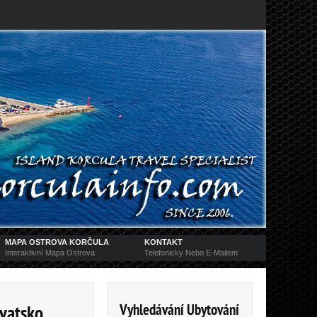
MAPA OSTROVA KORČULA
KONTAKT
Interaktivní Mapa Ostrova
Telefonicky Nebo E-Mailem
Vyhledávání Ubytování
rvatsko