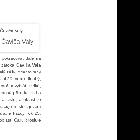
li pokračovat dále na
é zátoka
Čaviča Vala
lý záliv, orientovaný
 asi 20 metrů dlouhý,
oři a vytváří velké,
rásná příroda, klid a
a čisté, a oblast je
načuje místo zjevení
ara, a každý rok 25.
blasti Čaru proslulé