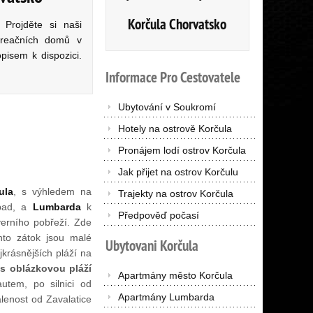
Korčula Chorvatsko
 Projděte si naši
kreačních domů v
pisem k dispozici.
Informace
Pro
Cestovatele
Ubytování v Soukromí
Hotely na ostrově Korčula
Pronájem lodí ostrov Korčula
Jak přijet na ostrov Korčulu
ula
, s výhledem na
Trajekty na ostrov Korčula
pad, a
Lumbarda
k
Předpověď počasí
verního pobřeží. Zde
hto zátok jsou malé
Ubytovani
Korčula
jkrásnějších pláží na
 s oblázkovou pláží
Apartmány město Korčula
utem, po silnici od
Apartmány Lumbarda
álenost od Zavalatice