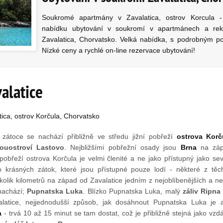
Soukromé apartmány v Zavalatica, ostrov Korcula -
nabídku ubytování v soukromí v apartmánech a re
Zavalatica, Chorvatsko. Velká nabídka, s podrobným po
Nízké ceny a rychlé on-line rezervace ubytování!
valatice
tica, ostrov Korčula, Chorvatsko
zátoce se nachází přibližně ve středu jižní pobřeží
ostrova Korč
ouostroví Lastovo
. Nejbližšími pobřežní osady jsou
Brna
na zá
pobřeží ostrova Korčula je velmi členité a ne jako přístupný jako se
 krásných zátok, které jsou přístupné pouze lodí - některé z těc
olik kilometrů na západ od Zavalatice jedním z nejoblíbenějších a ne
nachází;
Pupnatska Luka
. Blízko Pupnatska Luka, malý
záliv Ripna
latice, nejjednodušší způsob, jak dosáhnout Pupnatska Luka je a
a
- trvá 10 až 15 minut se tam dostat, což je přibližně stejná jako vzd