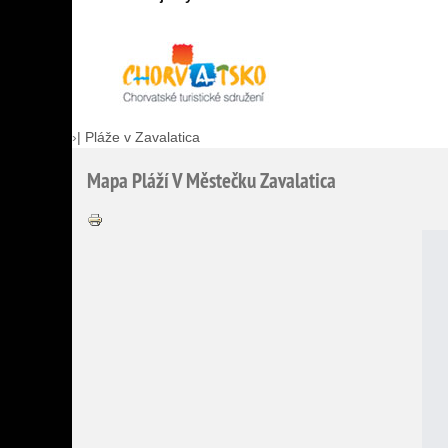
›
|
Pláže v Zavalatica
Mapa
Pláží
V
Městečku
Zavalatica