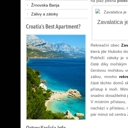
na pláž pěkná
píseč
Žrnovska Banja
Zálivy a zátoky
Croatia's
Best
Apartment?
Rekreační obec
Zav
která jde hluboko d
Pobřeží zátoky je 
čisté díky mořským 
čerstvou mořskou v
zálivu, mnoho
rek
části těchto domů s
přístup k moři. Mi
snadno dosažitelná p
V místním přístavu, 
nachází v přístavu, 
pár minut od centra 
Ostrov
Korčula
Info