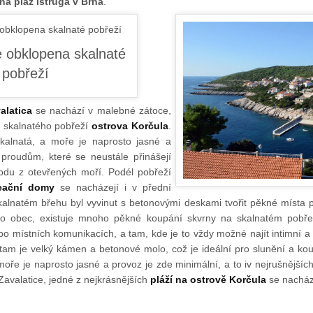
ná pláž Istruga v Brna
.
alatica
se nachází v malebné zátoce,
o skalnatého pobřeží
ostrova Korčula
.
skalnatá, a moře je naprosto jasné a
proudům, které se neustále přinášejí
odu z otevřených moří. Podél pobřeží
reační domy
se nacházejí i v přední
kalnatém břehu byl vyvinut s betonovými deskami tvořit pěkné místa 
mo obec, existuje mnoho pěkné koupání skvrny na skalnatém pobře
o místních komunikacích, a tam, kde je to vždy možné najít intimní a
tam je velký kámen a betonové molo, což je ideální pro slunění a kou
moře je naprosto jasné a provoz je zde minimální, a to iv nejrušnějších
Zavalatice, jedné z nejkrásnějších
pláží na ostrově Korčula
se nacház