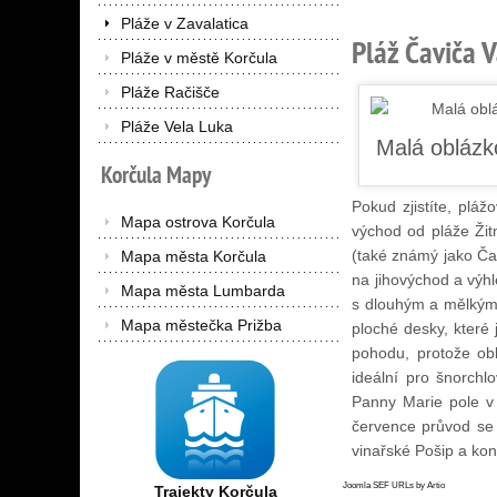
Pláže v Zavalatica
Pláž Čaviča V
Pláže v městě Korčula
Pláže Račišče
Pláže Vela Luka
Korčula
Mapy
Pokud zjistíte, pláž
Mapa ostrova Korčula
východ od pláže Žit
(také známý jako Čav
Mapa města Korčula
na jihovýchod a výh
Mapa města Lumbarda
s dlouhým a mělkým 
Mapa městečka Prižba
ploché desky, které 
pohodu, protože obl
ideální pro šnorchl
Panny Marie pole v 
července průvod se 
vinařské Pošip a kon
Joomla SEF URLs by Artio
Trajekty Korčula