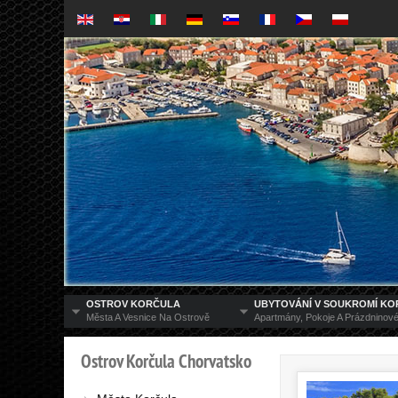
OSTROV KORČULA
UBYTOVÁNÍ V SOUKROMÍ K
Města A Vesnice Na Ostrově
Apartmány, Pokoje A Prázdnino
Ostrov
Korčula
Chorvatsko