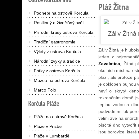
Pláž Žitna
Podnebí na ostrově Korčula
Rostlinný a živočišný svět
Přírodní krásy ostrova Korčula
Tradiční gastronomie
Záliv Žitná je hlubo
Výlety z ostrova Korčula
jeden z nejromanti
Národní zvyky a tradice
Zavalatica
, Žitná p
okolních míst na ost
Fotky z ostrova Korčula
pláží, ale protože p
Muzea na ostrově Korčula
je obklopen bujnou 
Marco Polo
neví o skrytý klen
rekreačním domě jsou
Korčula
Pláže
teplou vodou a dlo
podvodními luk poro
Pláže na ostrově Korčula
velmi zve na šnorc
písčité dno vytvoři
Pláže v Prižbě
jsou borovice, které
Pláže v Lumbardě