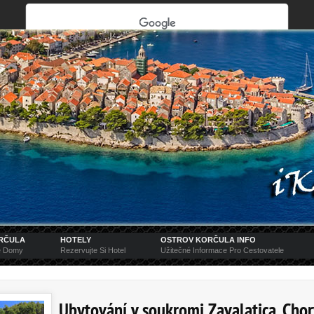
Na této stránce nelze Mapy Google správně
načíst.
OK
Vlastníte tento web?
ORČULA
HOTELY
OSTROV KORČULA INFO
vé Domy
Rezervujte Si Hotel
Užitečné Informace Pro Cestovatele
Ubytování v soukromi Zavalatica, Cho