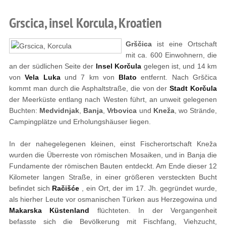
Grscica, insel Korcula, Kroatien
Grščica
ist eine Ortschaft
mit ca. 600 Einwohnern, die
an der südlichen Seite der
Insel Korčula
gelegen ist, und 14 km
von
Vela Luka
und 7 km von
Blato
entfernt. Nach Grščica
kommt man durch die Asphaltstraße, die von der
Stadt Korčula
der Meerküste entlang nach Westen führt, an unweit gelegenen
Buchten:
Medvidnjak
,
Banja
,
Vrbovica
und
Kneža
, wo Strände,
Campingplätze und Erholungshäuser liegen.
In der nahegelegenen kleinen, einst Fischerortschaft Kneža
wurden die Überreste von römischen Mosaiken, und in Banja die
Fundamente der römischen Bauten entdeckt. Am Ende dieser 12
Kilometer langen Straße, in einer größeren versteckten Bucht
befindet sich
Račišće
, ein Ort, der im 17. Jh. gegründet wurde,
als hierher Leute vor osmanischen Türken aus Herzegowina und
Makarska Küstenland
flüchteten. In der Vergangenheit
befasste sich die Bevölkerung mit Fischfang, Viehzucht,