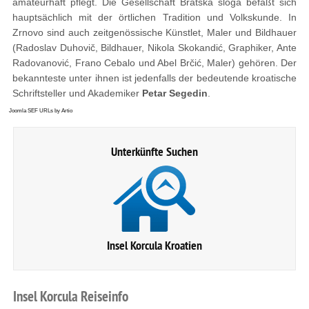
amateurhaft pflegt. Die Gesellschaft Bratska sloga befaßt sich
hauptsächlich mit der örtlichen Tradition und Volkskunde. In
Zrnovo sind auch zeitgenössische Künstlet, Maler und Bildhauer
(Radoslav Duhovič, Bildhauer, Nikola Skokandić, Graphiker, Ante
Radovanović, Frano Cebalo und Abel Brčić, Maler) gehören. Der
bekannteste unter ihnen ist jedenfalls der bedeutende kroatische
Schriftsteller und Akademiker
Petar Segedin
.
Joomla SEF URLs by Artio
Unterkünfte Suchen
Insel Korcula Kroatien
Insel
Korcula
Reiseinfo