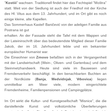
"
Kostiii
" wachsen. Traditionell findet hier das Fechtspiel "Moštra"
statt. Weit von der Siedlung ist auch der Friedhof mit der Kirche
des Hl. Vitus aus dem 13. Jahrhundert, und im Ort gibt es noch
einige kleine, alte Kapellen.
Das Sommerhaus Kastel! Baničević von der adeligen Familie aus
Postrana ist gut
erhalten. An der Fassade steht die Tafel mit dem Wappen und
der Lateininschrift über das bedeutendste Mitglied dieser Familie
Jakob, der im 16. Jahrhundert lebte und ein bekannter
europäischer Humanist war.
Die Einwohner von
Zrnovo
befaßten sich in der Vergangenheit
mit der Landwirtschaft (Wein-, Oliven- und Gartenbau) und dem
Steinmetzhandwerk. Heute sind viele im Bauwesen und
Fremdenverkehr beschäftigt. In den benachbarten Buchten an
der Nordküste (
Banja
,
Medvidnjak
,
Vrbovica
) liegen
unmittelbar am Meer viele, modern eingerichtete
Fremdenheime, Familienpensionen und Campingplätze.
Im Ort wirkt die Kultur- und Kunstgesellschaft "Misnice", die die
darstellende Kunst und volkstümliche Überlieferungen