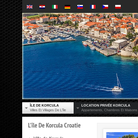
ÎLE DE KORCULA
LOCATION PRIVÉE KORCULA
Villes Et Villages De L'île
Appartements, Chambres Et Maisons
L'île
De
Korcula
Croatie