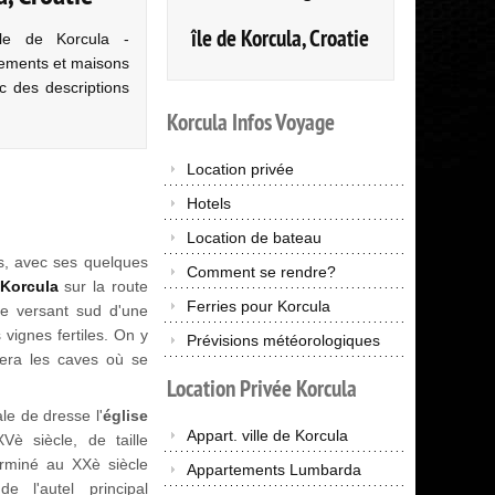
île de Korcula, Croatie
île de Korcula -
tements et maisons
c des descriptions
Korcula
Infos
Voyage
Location privée
Hotels
Location de bateau
ns, avec ses quelques
Comment se rendre?
Korcula
sur la route
Ferries pour Korcula
r le versant sud d'une
 vignes fertiles. On y
Prévisions météorologiques
vera les caves où se
Location
Privée
Korcula
ale de dresse l'
église
Appart. ville de Korcula
è siècle, de taille
erminé au XXè siècle
Appartements Lumbarda
 l'autel principal