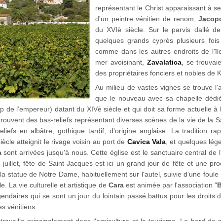
représentant le Christ apparaissant à s
d'un peintre vénitien de renom,
Jacop
du XVIè siècle. Sur le parvis dallé de
quelques grands cyprès plusieurs fois 
comme dans les autres endroits de l'îl
mer avoisinant,
Zavalatica
, se trouvaie
des propriétaires fonciers et nobles de 
Au milieu de vastes vignes se trouve l'
que le nouveau avec sa chapelle dédi
de l’empereur) datant du XIVè siècle et qui doit sa forme actuelle à
trouvent des bas-reliefs représentant diverses scènes de la vie de la 
eliefs en albâtre, gothique tardif, d'origine anglaise. La tradition ra
cle atteignit le rivage voisin au port de
Cavica Vala
, et quelques lég
a
sont arrivées jusqu'à nous. Cette église est le sanctuaire central de l'
juillet, fête de Saint Jacques est ici un grand jour de fête et une pr
 la statue de Notre Dame, habituellement sur l'autel, suivie d'une fou
le. La vie culturelle et artistique de
Cara
est animée par l'association "
B
gendaires qui se sont un jour du lointain passé battus pour les droits 
es vénitiens.