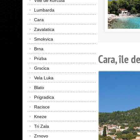
Ville de Korcula
Lumbarda
Cara
Zavalatica
Smokvica
Brna
Cara, île d
Prizba
Grscica
Vela Luka
Blato
Prigradica
Racisce
Kneze
Tri Zala
Zrnovo