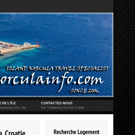
 DE L'ÎLE
CONTACTEZ-NOUS
nteractive De L'île
Par Téléphone Ou Par E-Mail
Recherche Logement
, Croatie