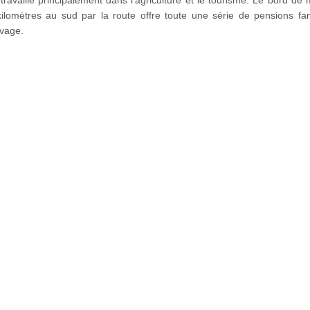
travaille principalement dans l'agriculture et le tourisme. Le bord de 
lomètres au sud par la route offre toute une série de pensions fa
ivage.