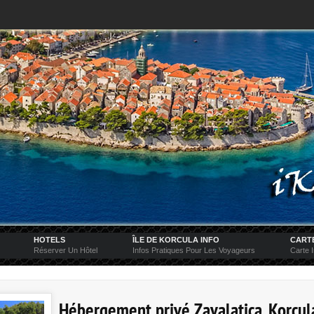
HOTELS
ÎLE DE KORCULA INFO
CARTE
Réserver Un Hôtel
Infos Pratiques Pour Les Voyageurs
Carte I
Hébergement privé Zavalatica, Korcula