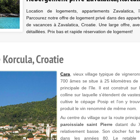
Location de logements, appartements Zavalatica, 
Parcourez notre offre de logement privé dans des appar
de vacances à Zavalatica, Croatie. Une large offre, ave
détaillées. Prix bas et rapide réservation de logement!
e Korcula, Croatie
Cara
, vieux village typique de vignero
700 âmes se situe à 25 kilomètres de
principale de l'île. Il est construit su
colline sur laquelle s'étendent de vastes
cultive le cépage Posip et l'on y trou
produit le vin renommé de même nom.
Au centre du village sur la route princip
paroissiale saint Pierre
datant du XV
relativement basse. Son clocher fut t
dans les années 80. Le retable de