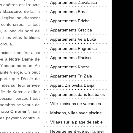
Appartements Zavalatica
es apôtres est l'œuvre
o Bassano
, de la fin
Appartements Brna
 l'église se dressent
Appartements Prizba
centenaires. Ici tout
Appartements Grscica
e, le long du bord de
nt les villas fortifiées
Appartements Vela Luka
Korcula.
Appartements Prigradica
ancien cimetière ainsi
Appartements Racisce
ée à
Notre Dame de
 l'époque baroque. Au
Appartements Kneze
Sainte Vierge. On peut
Appartements Tri Zala
pporte que l'école de
endes sur leur arrivée
Appart. Zrnovska Banja
île de Korcula et lieu
Appartements dans les baies
ocession parcourt tout
Ville. maisons de vacances
le nombreuse venus de
raca Crnomiri
", nom
Maisons, villas avec piscine
des paysans contre la
Villaas sur la plage de sable
Hébergement vue sur la mer