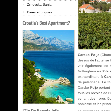
Zrnovska Banja
Baies et criques
Croatia's
Best
Apartment?
Carsko Polje
(Champ 
dessus de l'autel se 
voir également les r
Nottingham au XVè siè
extraordinaire à
Car
de pèlerinage. Le 25 
Carsko Polje portant
tous les recoins de l'î
venant des frères lé
noblesse et les princ
L'île
De
Korcula
Info