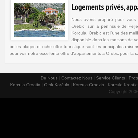
Logements privés, appa
Nous avons préparé pour vous l
Orebic, sur la péninsule de Pelj
Korcula, Orebic est l'une des mei
disponible dans les maisons de va
belles plages et riche offre touristique sont les principales rais
pour voir notre excellente offre d'appartements à Orebic pour la
De Nous
|
Contactez Nous
|
Service Clients
|
Prote
Korcula Croatia
|
Otok Korčula
|
Korcula Croazia
|
Korcula Kroatie
Copyright 200