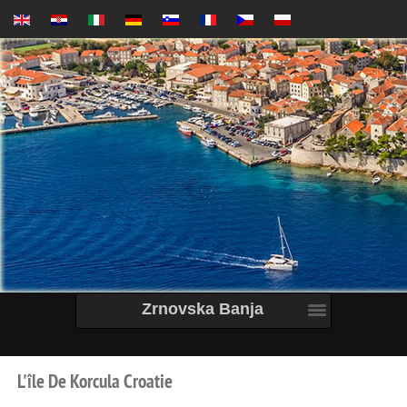
Zrnovska Banja
L'île
De
Korcula
Croatie