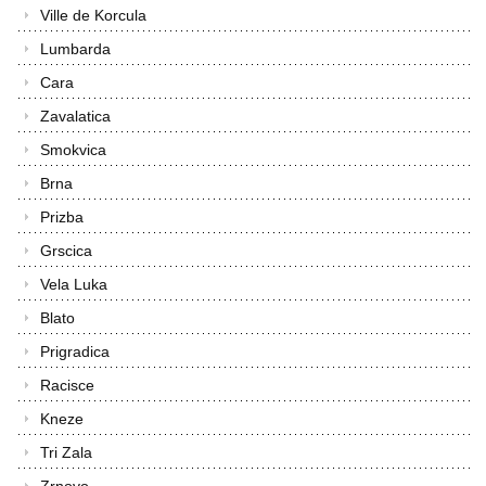
Ville de Korcula
Lumbarda
Cara
Zavalatica
Smokvica
Brna
Prizba
Grscica
Vela Luka
Blato
Prigradica
Racisce
Kneze
Tri Zala