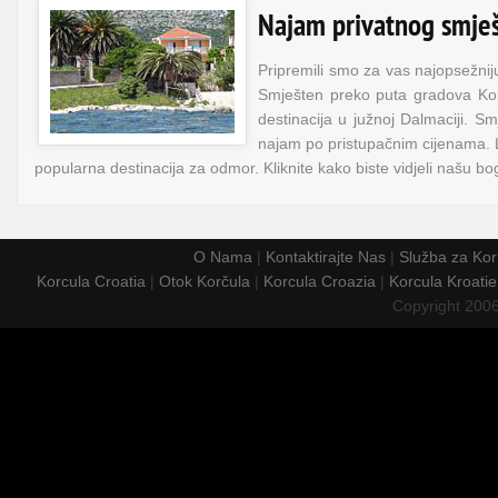
Najam privatnog smješ
Pripremili smo za vas najopsežni
Smješten preko puta gradova Korč
destinacija u južnoj Dalmaciji.
najam po pristupačnim cijenama. Li
popularna destinacija za odmor. Kliknite kako biste vidjeli našu 
O Nama
|
Kontaktirajte Nas
|
Služba za Kor
Korcula Croatia
|
Otok Korčula
|
Korcula Croazia
|
Korcula Kroatie
Copyright 200