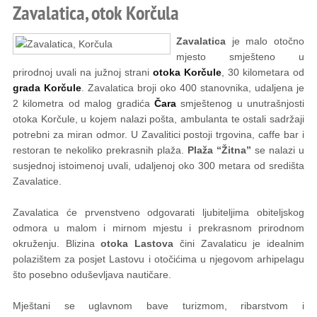
Zavalatica, otok Korčula
Zavalatica
je malo otočno
mjesto smješteno u
prirodnoj uvali na južnoj strani
otoka Korčule
, 30 kilometara od
grada Korčule
. Zavalatica broji oko 400 stanovnika, udaljena je
2
kilometra od malog gradića
Čara
smještenog u unutrašnjosti
otoka Korčule, u kojem nalazi pošta, ambulanta te ostali sadržaji
potrebni za miran odmor. U Zavalitici postoji
trgovina, caffe bar i
restoran te nekoliko prekrasnih plaža.
Plaža “Žitna”
se nalazi u
susjednoj istoimenoj uvali, udaljenoj oko 300 metara od središta
Zavalatice.
Zavalatica će prvenstveno odgovarati ljubiteljima obiteljskog
odmora u malom i mirnom mjestu i prekrasnom prirodnom
okruženju. Blizina
otoka Lastova
čini
Zavalaticu je idealnim
polazištem za posjet Lastovu
i otočićima u njegovom arhipelagu
što posebno oduševljava nautičare.
Mještani se uglavnom bave turizmom, ribarstvom i