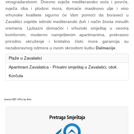
vinogradarstvom. Dnevno svježe mediteransko voće i povrće,
svježa riba i plodovi mora, domaće maslinovo ulje i vino
vrhunske kvalitete sigurno će Vam pomoći da boraveći u
Zavalitici osjetite istinski mediteranski duh i način života minulih
vremena. Ljubazni domaćini i vrhunski smještaj u
veoma
komfornim, moderno namještenim apartmanima, prekrasno
prirodno okruženje i kristalno čisto more garancija su
nezaboravnog odmora u ovom skrovitom kutku
Dalmacije
.
Plaže u Zavalatici
Apartmani Zavalatica - Privatni smještaj u Zavalatici, otok
Korčula
Joomla SEF URLs by Artio
Pretraga Smještaja