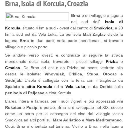
Brna, isola di Korcula, Croazia
Brna
è un villaggio e laguna
nel sud dell'
isola di
Korcula
, situato 4 km a sud - ovest dal centro di
Smokvica
, e 20
km a sud est da Vela Luka. La penisola
Mali Zaglav
divide la
laguna
Brna
in due parti; nella parte meridionale, si trovano
villaggio e piccolo porto.
Se andate verso ovest, e continuate a seguire la strada
meridionale della isola, troverete i piccoli villaggi
Prizba
e
Grscica
. Da Brna ad est e da Prizba ad ovest, vedrete alla
destra le isolette:
Vrhovnjak
,
Crklica
,
Stupa
,
Otocac
e
Sridnjak
. L'isola è collegata con la terra con il traghetto da
Spalato
a
città Korcula
ed a
Vela Luka
, o
da Orebic
sulla
penisola di Peljesac
a città Korcula.
L'area intera è famosa per i suoi vigneti e più apprezzati vini
Rukatac
e
Posip
, e perciò, Brna si è sviluppato nel XIX. secolo
come un porto per la consegna del vino dal villaggio vicino
Smokvica ad altri porti sul
Mare Adriatico
e
Mare Mediterraneo
.
Oggi, Brna è orientata sul turismo. Vicino a Brna, nella laguna