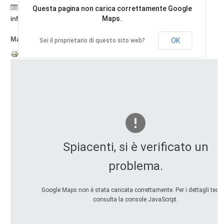
Categoria:
L'isola di Korcula -
Questa pagina non carica correttamente Google
informazioni per i viaggiatori
Maps.
Mappa dell'isola di Curzola(Korcula), Dalmazia, Croazia:
OK
Sei il proprietario di questo sito web?
Spiacenti, si è verificato un
problema.
Google Maps non è stata caricata correttamente. Per i dettagli tecni
consulta la console JavaScript.