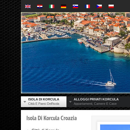
ISOLA DI KORCULA
ALLOGGI PRIVATI KORCULA
Città E Paesi Dell'isola
Appartamenti, Camere E Case
Isola
Di
Korcula
Croazia