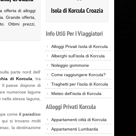
Isola di Korcula Croazia
 offerta di alloggi
ia. Grande offerta,
o. Ottimi prezzi,
Info
Utili
Per
I
Viaggiatori
Alloggi Privati Isola di Korcula
Alberghi sull'isola di Korcula
Noleggio gommone
 sulla parte nord dell'
Come raggiungere Korcula?
chia di Korcula
, tra
Traghetti per l'isola di Korcula
. Il paese dispone di
isitare numerose lagune
Meteo dell'isola di Korcula
e nella stessa laguna,
Alloggi
Privati
Korcula
uropa come
il paradiso
Appartamenti città di Korcula
e qui si trovano molti
esac, la destinazione
Appartamenti Lumbarda