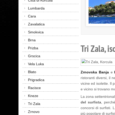
Città di Korcula
Lumbarda
Cara
Zavalatica
Smokvica
Brna
Tri Zala, i
Prizba
Grscica
Vela Luka
Blato
Zrnovska Banja
e
ristoranti diversi, il
Prigradica
vicine ed isolette. I
Racisce
e vicino si trovano m
Kneze
La zona settentrional
del surfista
, perch
Tri Zala
concorsi di surfisti. 
Zrnovo
più popolare di surfis