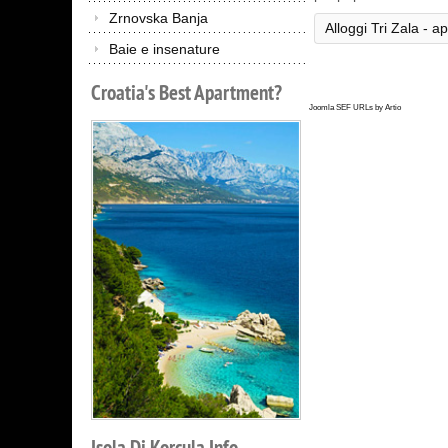
Zrnovska Banja
Alloggi Tri Zala - a
Baie e insenature
Croatia's
Best
Apartment?
Joomla SEF URLs by Artio
Isola
Di
Korcula
Info