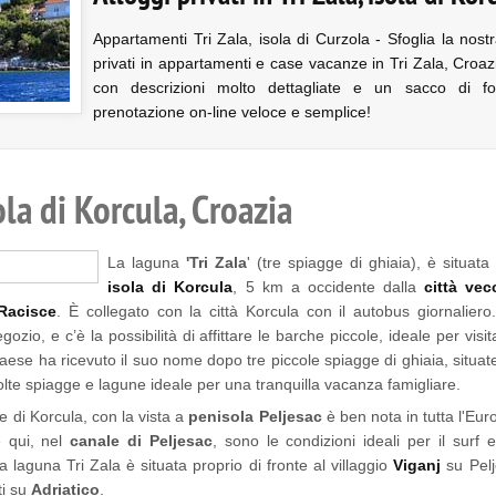
Appartamenti Tri Zala, isola di Curzola - Sfoglia la nostra
privati in appartamenti e case vacanze in Tri Zala, Croaz
con descrizioni molto dettagliate e un sacco di fot
prenotazione on-line veloce e semplice!
sola di Korcula, Croazia
La laguna
'Tri Zala
' (tre spiagge di ghiaia), è situata
isola di Korcula
, 5 km a occidente dalla
città vec
Racisce
. È collegato con la città Korcula con il autobus giornaliero
 negozio, e c’è la possibilità di affittare le barche piccole, ideale per v
l paese ha ricevuto il suo nome dopo tre piccole spiagge di ghiaia, situat
olte spiagge e lagune ideale per una tranquilla vacanza famigliare.
e di Korcula, con la vista a
penisola Peljesac
è ben nota in tutta l'E
é qui, nel
canale di Peljesac
, sono le condizioni ideali per il surf 
La laguna Tri Zala è situata proprio di fronte al villaggio
Viganj
su Pelj
ti su
Adriatico
.