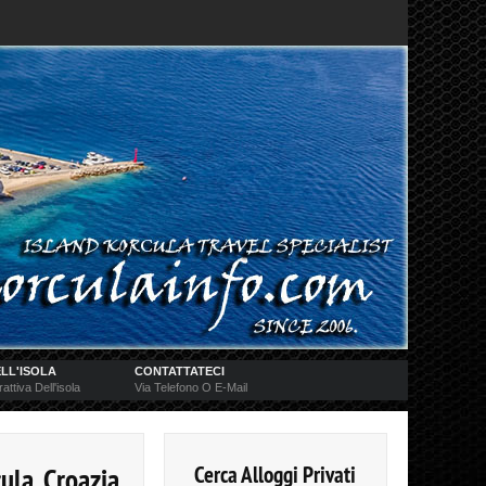
LL'ISOLA
CONTATTATECI
attiva Dell'isola
Via Telefono O E-Mail
Cerca Alloggi Privati
cula, Croazia