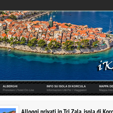
ALBERGHI
INFO SU ISOLA DI KORCULA
MAPPA DE
Prenotare L'hotel On-Line
Informazioni Utili Per I Viaggiatori
Mappa Inter
Alloggi privati in Tri Zala, isola di Kor