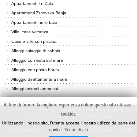
Appartamenti Tri Zala
Apartamenti Zrnovska Banja
Appartamenti nelle baie
Ville, case vacanza
Case e ville con piscina
Alloggi spiaggia di sabbia
Alloggio con vista sul mare
Alloggio con posto barca
Alloggio direttamente a mare
Alloggi animali ammessi
›
|
Isola di Korcula
|
Zrnovo
Al fine di fornire la migliore esperienza online questo sito utilizza i
Chi Siamo?
|
Contattateci
|
Servizio di Assistenza
|
Tutela della
cookies.
privacy
|
Condizioni per l'utilizzo
|
Webmaster
Utilizzando il nostro sito, l'utente accetta il nostro utilizzo da parte dei
Korcula Croatia
|
Otok Korčula
|
Korcula Croazia
|
Korcula Kroatien
cookie.
Scopri di più
|
Korčula Hrvaška
|
Korcula Croatie
|
Korčula Chorvatsko
|
Korćula
Chorwacja