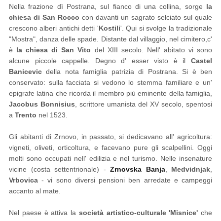
Nella frazione dì Postrana, sul fianco di una collina, sorge
la
chiesa di San Rocco
con davanti un sagrato selciato sul quale
crescono alberi antichi detti '
Kostili
'. Qui si svolge la tradizionale
"Mostra", danza delle spade. Distante dal villaggio, nel cimitero,c'
è
la chiesa di San Vito
del XIII secolo. Nell' abitato vi sono
alcune piccole cappelle. Degno d' esser visto è il
Castel
Banicevic
della nota famiglia patrizia di Postrana. Si è ben
conservato: sulla facciata si vedono lo stemma familiare e un'
epigrafe latina che ricorda il membro più eminente della famiglia,
Jacobus Bonnisius
, scrittore umanista del XV secolo, spentosi
a
Trento
nel 1523.
Gli abitanti di Zrnovo, in passato, si dedicavano all' agricoltura:
vigneti, oliveti, orticoltura, e facevano pure gli scalpellini. Oggi
molti sono occupati nell' edilizia e nel turismo. Nelle insenature
vicine (costa settentrionale) -
Zrnovska Banja
,
Medvidnjak
,
Vrbovica
- vi sono diversi pensioni ben arredate e campeggi
accanto al mate.
Nel paese è attiva la
società artistico-culturale 'Misnice'
che