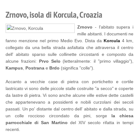
Zrnovo, isola di Korcula, Croazia
Zrnovo
- l'abitato supera i
mille abitanti. I documenti ne
fanno menzione nel primo Medio Evo. Dista da
Korcula
4 km,
collegato da una bella strada asfaltata che attraversa il centro
dell' abitato sparso sulle collinette circostanti e composto da
alcune frazioni:
Prvo Selo
(letteralmente: il "primo villaggio"),
Kampus
,
Postrana
e
Brdo
(significa "colle").
Accanto a vecchie case di pietra con portichetto e cortile
lastricato vi sono delle piccole stalle costruite "a secco" e coperte
da lastre di pietra. Vi sono anche alcune ville estive dette castelli
che appartenevano a possidenti e nobili curzolani dei secoli
passati. Un po' distante dal centro dell' abitato e dalla strada, su
un colle roccioso circondato da pini, sorge
la chiesa
parrocchiale di San Martino
del XIV secolo rifatta in tempi
recenti.