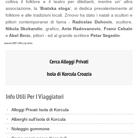
coltiva il folklore e il teatro per dilettanti, mentre un' altra
associazione, la '
Bratska sloga
', si dedica prevalentemente al
folklore e alle tradizioni locali. Zrnovo ha dato ì natali a scultori e
pittori contemporanei di fama -
Radoslav Duhovic
, scultore,
Nikola Skokandic
, grafico,
Ante Radovanovic
,
Frano Cebalo
e
Abel Brcic
, pittori - ed al grande scrittore
Petar Segedin
.
Joomla SEF URLs by Artio
Cerca Alloggi Privati
Isola di Korcula Croazia
Info
Utili
Per
I
Viaggiatori
Alloggi Privati Isola di Korcula
Alberghi sull'isola di Korcula
Noleggio gommone