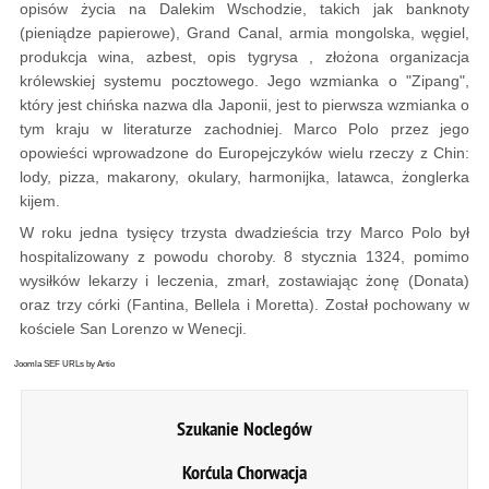
opisów życia na Dalekim Wschodzie, takich jak banknoty
(pieniądze papierowe), Grand Canal, armia mongolska, węgiel,
produkcja wina, azbest, opis tygrysa , złożona organizacja
królewskiej systemu pocztowego. Jego wzmianka o "Zipang",
który jest chińska nazwa dla Japonii, jest to pierwsza wzmianka o
tym kraju w literaturze zachodniej. Marco Polo przez jego
opowieści wprowadzone do Europejczyków wielu rzeczy z Chin:
lody, pizza, makarony, okulary, harmonijka, latawca, żonglerka
kijem.
W roku jedna tysięcy trzysta dwadzieścia trzy Marco Polo był
hospitalizowany z powodu choroby. 8 stycznia 1324, pomimo
wysiłków lekarzy i leczenia, zmarł, zostawiając żonę (Donata)
oraz trzy córki (Fantina, Bellela i Moretta). Został pochowany w
kościele San Lorenzo w Wenecji.
Joomla SEF URLs by Artio
Szukanie Noclegów
Korćula Chorwacja