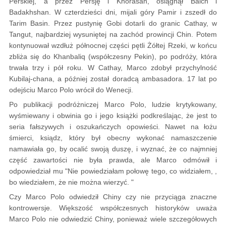
Perskiej, a przez Persję i Khorasan, osiągnął Balch i
Badakhshan. W czterdzieści dni, mijali góry Pamir i zszedł do
Tarim Basin. Przez pustynię Gobi dotarli do granic Cathay, w
Tangut, najbardziej wysuniętej na zachód prowincji Chin. Potem
kontynuował wzdłuż północnej części pętli Żółtej Rzeki, w końcu
zbliża się do Khanbaliq (współczesny Pekin), po podróży, która
trwała trzy i pół roku. W Cathay, Marco zdobył przychylność
Kubilaj-chana, a później został doradcą ambasadora. 17 lat po
odejściu Marco Polo wrócił do Wenecji.
Po publikacji podróżniczej Marco Polo, ludzie krytykowany,
wyśmiewany i obwinia go i jego książki podkreślając, że jest to
seria fałszywych i oszukańczych opowieści. Nawet na łożu
śmierci, ksiądz, który był obecny wykonać namaszczenie
namawiała go, by ocalić swoją duszę, i wyznać, że co najmniej
część zawartości nie była prawda, ale Marco odmówił i
odpowiedział mu "Nie powiedziałam połowę tego, co widziałem, ,
bo wiedziałem, że nie można wierzyć. "
Czy Marco Polo odwiedził Chiny czy nie przyciąga znaczne
kontrowersje. Większość współczesnych historyków uważa
Marco Polo nie odwiedzić Chiny, ponieważ wiele szczegółowych