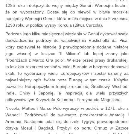
1295 roku i dołączył do wojny między Genui i Wenecji z kuchni,
że on wyposażony. Dostał się do niewoli w bitwie morskiej
pomiędzy Wenecji i Genui, która miała miejsce w dniu 9 września
1298 roku w pobliżu wyspy Korcula (Bitwa Curzola).
Podczas jego kilku miesięcznej więzienia w Genui dyktował swoje
doświadczenia podróży do współwięźnia Rustichello da Pisa,
który zapisywał te historie (i prawdopodobnie dodane niektóre
jego własne) w książce "Il Milione" lub lepiej znany jako
"Podróżach z Marco Gra polo". W erze przed prasy drukarskiej,
ta książka rozprzestrzeniać w całej Europie w bezprecedensowej
skali. To wyobraźnię wielu Europejczyków i został uznany za
najważniejszy opis świata poza Europę w tym czasie. Książka
pozwoliło Europejczykom lepiej zrozumieć, Środkowy Wschód,
Indie, Chiny i Japonię, a inspiracją dla wielu przyszłych
odkrywców tym Krzysztofa Kolumba i Ferdynanda Magellana.
Niccolo, Matteo i Marco Polo wyruszył w podróż w 1271 roku z
Wenecji. Podróżowali do wewnątrz, przekraczania Anatolię i
Armenię. Następnie udali się do rzeki Tygrys, prawdopodobnie
dotyka Mosul i Bagdad. Przybyli do portu Ormuz w Zatoce