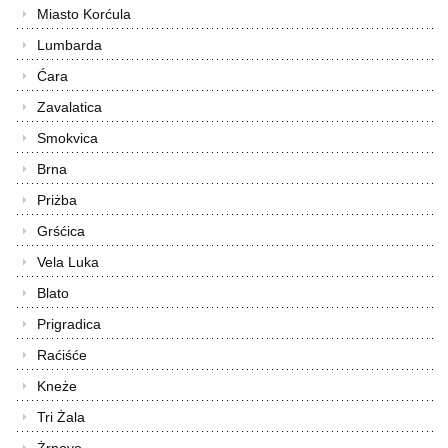
Miasto Korćula
Lumbarda
Ćara
Zavalatica
Smokvica
Brna
Priżba
Grśćica
Vela Luka
Blato
Prigradica
Raćiśće
Kneże
Tri Żala