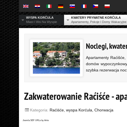
WYSPA KORĆULA
KWATERY PRYWATNE KORĆULA
Miast I Wsi Na Wyspie
Apartamenty, Pokoje I Domy Wakacyjne
Noclegi, kwate
Apartamenty Raćišće, 
domów wypoczynkowych
szybka rezerwacja noc
Zakwaterowanie Raćiśće - ap
Kategoria:
Raćiśće, wyspa Korćula, Chorwacja
Joomla SEF URLs by Artio