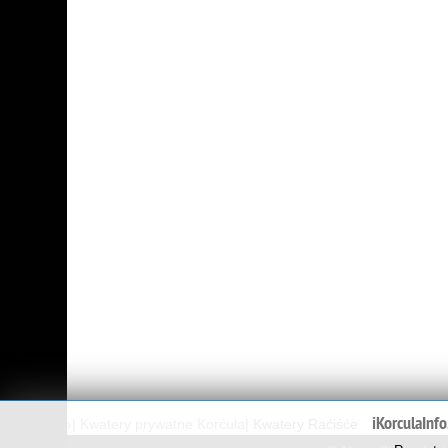
iKorculaInf
›
|
Kwatery prywatne Korćula
|
Kwatery Raćiśće