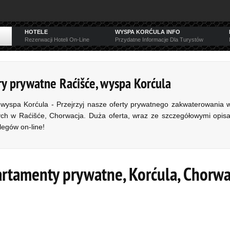
HOTELE
WYSPA KORĆULA INFO
Rezerwacji Hoteli On-Line
Przydatne Informacje Dla Turystów
ry prywatne Raćišće, wyspa Korćula
wyspa Korćula - Przejrzyj nasze oferty prywatnego zakwaterowania 
 w Raćišće, Chorwacja. Duża oferta, wraz ze szczegółowymi opisam
legów on-line!
artamenty prywatne, Korćula, Chorwa