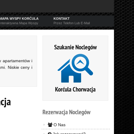
MAPA WYSPY KORĆULA
KONTAKT
Interaktywna Mapa Wyspy
Przez Telefon Lub E-Mail
Szukanie Noclegów
w apartamentów i
i. Niskie ceny i
Korćula Chorwacja
cja
Rezerwacja
Noclegów
O Nas