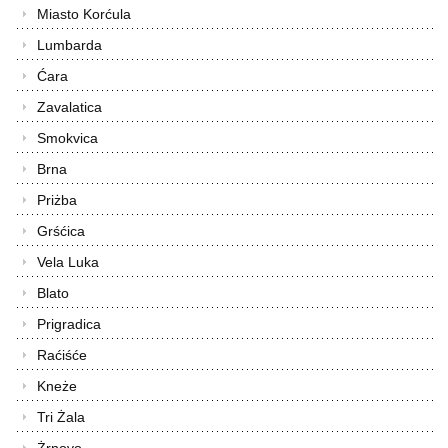
Miasto Korćula
Lumbarda
Ćara
Zavalatica
Smokvica
Brna
Priżba
Grśćica
Vela Luka
Blato
Prigradica
Raćiśće
Kneże
Tri Żala