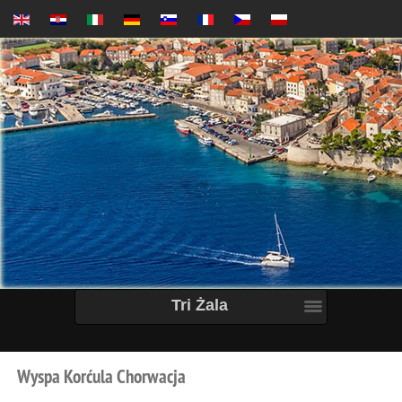
Tri Żala
Wyspa
Korćula
Chorwacja