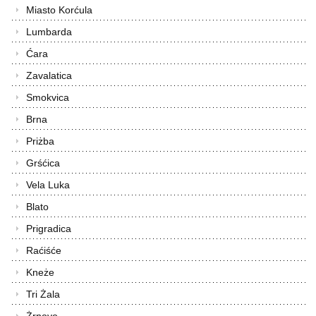
Miasto Korćula
Lumbarda
Ćara
Zavalatica
Smokvica
Brna
Priżba
Grśćica
Vela Luka
Blato
Prigradica
Raćiśće
Kneże
Tri Żala