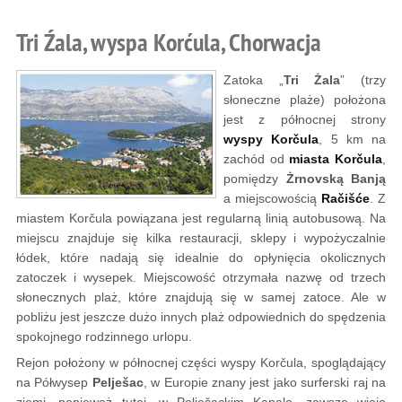
Tri Źala, wyspa Korćula, Chorwacja
Zatoka „
Tri Żala
” (trzy
słoneczne plaże) położona
jest z północnej strony
wyspy Korčula
, 5 km na
zachód od
miasta Korčula
,
pomiędzy
Żrnovską Banją
a miejscowością
Račišće
. Z
miastem Korčula powiązana jest regularną linią autobusową. Na
miejscu znajduje się kilka restauracji, sklepy i wypożyczalnie
łódek, które nadają się idealnie do opłynięcia okolicznych
zatoczek i wysepek. Miejscowość otrzymała nazwę od trzech
słonecznych plaż, które znajdują się w samej zatoce. Ale w
pobliżu jest jeszcze dużo innych plaż odpowiednich do spędzenia
spokojnego rodzinnego urlopu.
Rejon położony w północnej części wyspy Korčula, spoglądający
na Półwysep
Pelješac
, w Europie znany jest jako surferski raj na