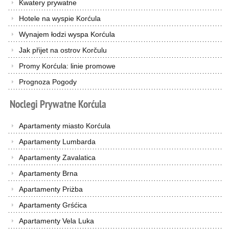
Kwatery prywatne
Hotele na wyspie Korćula
Wynajem łodzi wyspa Korćula
Jak přijet na ostrov Korčulu
Promy Korćula: linie promowe
Prognoza Pogody
Noclegi
Prywatne
Korćula
Apartamenty miasto Korćula
Apartamenty Lumbarda
Apartamenty Zavalatica
Apartamenty Brna
Apartamenty Priżba
Apartamenty Grśćica
Apartamenty Vela Luka