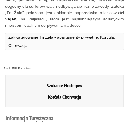
ziemi, ponieważ tutaj, w Pelješackim Kanale, zawsze wieje
dogodny dla surferów wiatr i odbywają się liczne zawody. Zatoka
„
Tri Żala
” położona jest dokładnie naprzeciwko miejscowości
Viganj
na Pelješacu, która jest najsłynniejszym adriatyckim
miejscem idealnym do pływania na desce.
Zakwaterowanie Tri Źala - apartamenty prywatne, Korćula,
Chorwacja
Joomla SEF URLs by Artio
Szukanie Noclegów
Korćula Chorwacja
Informacja
Turystyczna