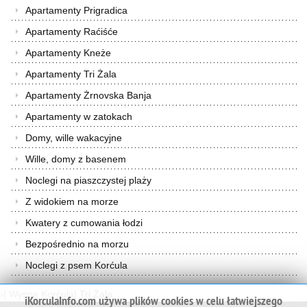
Apartamenty Prigradica
Apartamenty Raćiśće
Apartamenty Kneże
Apartamenty Tri Żala
Apartamenty Żrnovska Banja
Apartamenty w zatokach
Domy, wille wakacyjne
Wille, domy z basenem
Noclegi na piaszczystej plaży
Z widokiem na morze
Kwatery z cumowania łodzi
Bezpośrednio na morzu
Noclegi z psem Korćula
›
|
Wyspa Korćula
|
Tri Żala
iKorculaInfo.com używa plików cookies w celu łatwiejszego