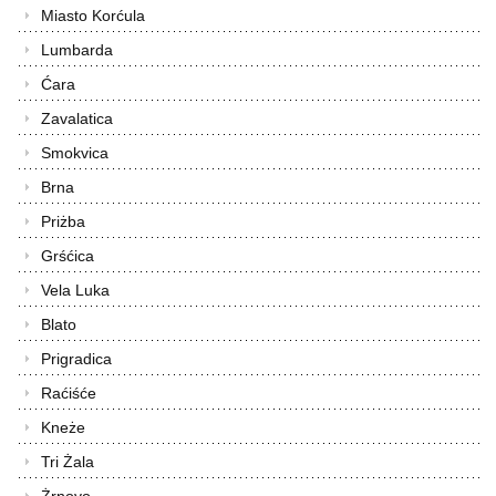
Miasto Korćula
Lumbarda
Ćara
Zavalatica
Smokvica
Brna
Priżba
Grśćica
Vela Luka
Blato
Prigradica
Raćiśće
Kneże
Tri Żala