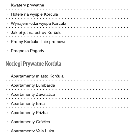
Kwatery prywatne
Hotele na wyspie Korćula
Wynajem łodzi wyspa Korćula
Jak přijet na ostrov Korčulu
Promy Korćula: linie promowe
Prognoza Pogody
Noclegi
Prywatne
Korćula
Apartamenty miasto Korćula
Apartamenty Lumbarda
Apartamenty Zavalatica
Apartamenty Brna
Apartamenty Priżba
Apartamenty Grśćica
Apartamenty Vela Luka