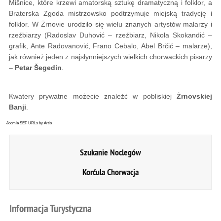
Mišnice, które krzewi amatorską sztukę dramatyczną i folklor, a
Braterska Zgoda mistrzowsko podtrzymuje miejską tradycję i
folklor. W Żrnovie urodziło się wielu znanych artystów malarzy i
rzeźbiarzy (Radoslav Duhović – rzeźbiarz, Nikola Skokandić –
grafik, Ante Radovanović, Frano Cebalo, Abel Brčić – malarze),
jak również jeden z najsłynniejszych wielkich chorwackich pisarzy
–
Petar Šegedin
.
Kwatery prywatne możecie znaleźć w pobliskiej
Żrnovskiej
Banji
.
Joomla SEF URLs by Artio
Szukanie Noclegów
Korćula Chorwacja
Informacja
Turystyczna