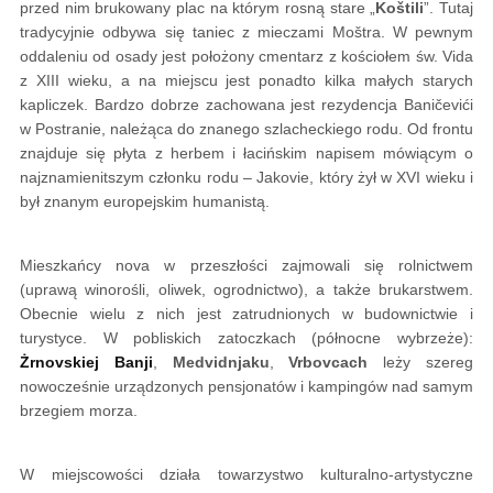
przed nim brukowany plac na którym rosną stare „
Koštili
”. Tutaj
tradycyjnie odbywa się taniec z mieczami Moštra. W pewnym
oddaleniu od osady jest położony cmentarz z kościołem św. Vida
z XIII wieku, a na miejscu jest ponadto kilka małych starych
kapliczek. Bardzo dobrze zachowana jest rezydencja Baničevići
w Postranie, należąca do znanego szlacheckiego rodu. Od frontu
znajduje się płyta z herbem i łacińskim napisem mówiącym o
najznamienitszym członku rodu – Jakovie, który żył w XVI wieku i
był znanym europejskim humanistą.
Mieszkańcy nova w przeszłości zajmowali się rolnictwem
(uprawą winorośli, oliwek, ogrodnictwo), a także brukarstwem.
Obecnie wielu z nich jest zatrudnionych w budownictwie i
turystyce. W pobliskich zatoczkach (północne wybrzeże):
Żrnovskiej Banji
,
Medvidnjaku
,
Vrbovcach
leży szereg
nowocześnie urządzonych pensjonatów i kampingów nad samym
brzegiem morza.
W miejscowości działa towarzystwo kulturalno-artystyczne