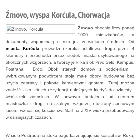
Źrnovo, wyspa Korćula, Chorwacja
Żrnovo
obecnie liczy ponad
1000 mieszkańców, a
dokumenty wspominają o nim już w wiekach średnich. Od
miasta Korčula
prowadzi szeroka asfaltowa droga przez 4
kilometry i przechodzi przez środek miasta usytuowanego na
okolicznych wzgórzach, a tworzy je kilka siół: Prvo Selo, Kampuš,
Postrana i Brdo. Obok starych domów z podcieniami i
wybrukowanym podwórcem stoją małe obory budowane bez
użycia zaprawy i pokryte kamiennymi gontami. Tutaj można
znaleźć kilka letnich rezydencji należących kiedyś do szlachty i
właścicieli ziemskich. W pewnym oddaleniu od centrum
miasteczka i drogi, na skalnym wzgórzu, otoczony sosnowym
lasem, wznosi się kościół św. Martina z XIV wieku przebudowany
w dzisiejszych czasach.
W siole Postrada na stoku pagórka znajduje się kościół św. Roka,