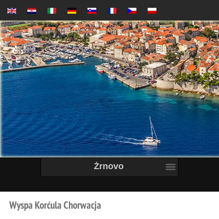
Żrnovo
Wyspa
Korćula
Chorwacja