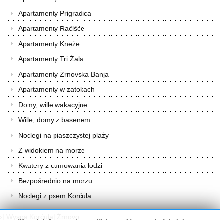
Apartamenty Prigradica
Apartamenty Raćiśće
Apartamenty Kneże
Apartamenty Tri Żala
Apartamenty Żrnovska Banja
Apartamenty w zatokach
Domy, wille wakacyjne
Wille, domy z basenem
Noclegi na piaszczystej plaży
Z widokiem na morze
Kwatery z cumowania łodzi
Bezpośrednio na morzu
Noclegi z psem Korćula
›
|
Wyspa Korćula
|
Żrnovo