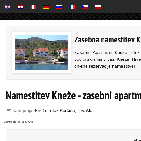
Zasebna namestitev Kn
Zasebni Apartmaji Kneže, otok
počitniških hiš v vasi Kneže, Hrv
on-line rezervacije namestitve!
Namestitev Kneže - zasebni apartma
Kategorija:
Kneže, otok Korčula, Hrvaška
Joomla SEF URLs by Artio