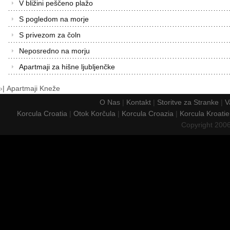
V bližini peščeno plažo
S pogledom na morje
S privezom za čoln
Neposredno na morju
Apartmaji za hišne ljubljenčke
›
|
Apartmaji Kneže
O Nas
|
Kontakt
|
Storitve za Stranke
|
V
Korcula Croatia
|
Otok Korčula
|
Korcula Croazia
|
Korcula Kroatie
Copyright 200